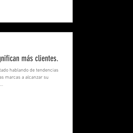
nifican más clientes.
tado hablando de tendencias
ras marcas a alcanzar su
..