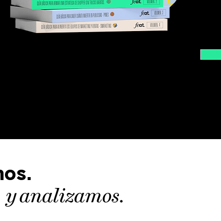
os.
y
analizamos.