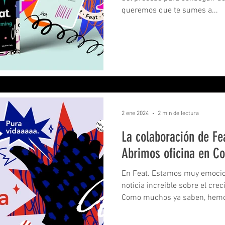
queremos que te sumes a...
2 ene 2024
2 min de lectura
La colaboración de Fea
Abrimos oficina en Co
En Feat. Estamos muy emocio
noticia increíble sobre el cr
Como muchos ya saben, hemo