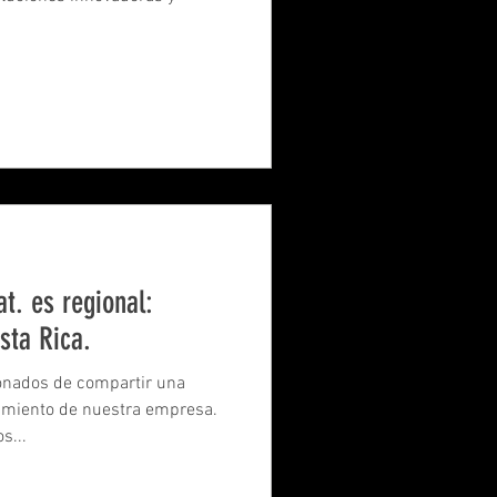
t. es regional:
sta Rica.
nados de compartir una
ecimiento de nuestra empresa.
s...