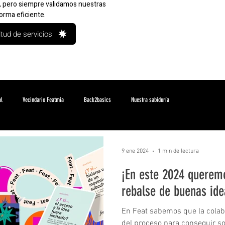
o, pero siempre validamos nuestras
orma eficiente.
itud de servicios
al
Vecindario Featmia
Back2basics
Nuestra sabiduría
9 ene 2024
1 min de lectura
¡En este 2024 querem
rebalse de buenas ide
En Feat sabemos que la colab
del proceso para conseguir s