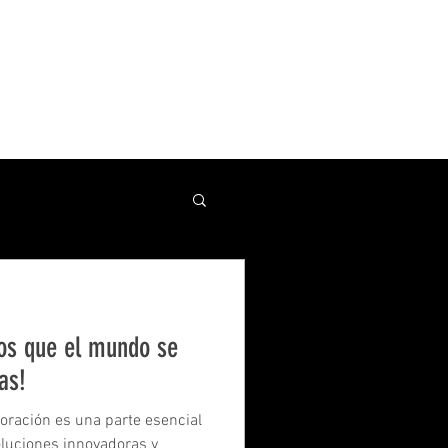
os que el mundo se
as!
oración es una parte esencial
oluciones innovadoras y