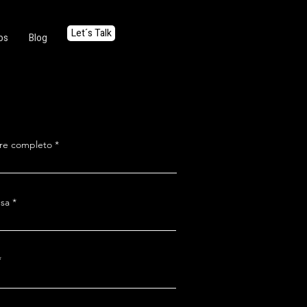
Let´s Talk
os
Blog
e completo
sa