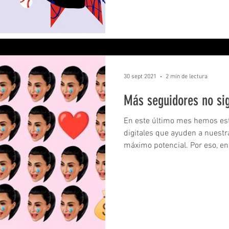
30 sept 2021
2 min de lectura
Más seguidores no sig
En este último mes hemos es
digitales que ayuden a nuest
máximo potencial. Por eso, en.