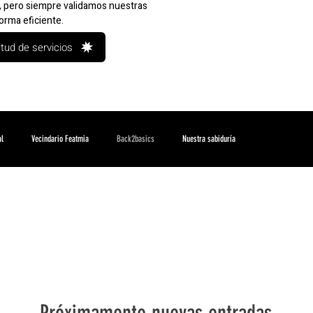
o, pero siempre validamos nuestras
orma eficiente.
itud de servicios
al
Vecindario Featmia
Back2basics
Nuestra sabiduría