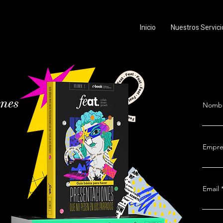
Inicio
Nuestros Servici
ones
Nombr
Empre
Email