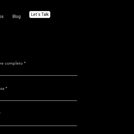
Let´s Talk
os
Blog
e completo
sa