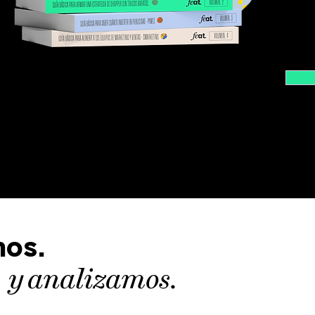
os.
y
analizamos.