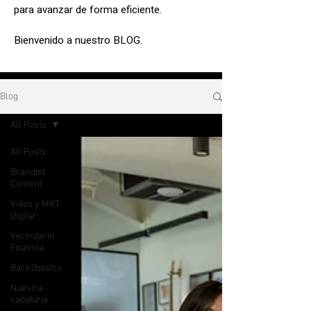
para avanzar de forma eficiente.
Bienvenido a nuestro BLOG.
Blog
All Posts
All Posts
Branded
Content
Video y MKT
Digital
Vecindario
Featmia
Back2basics
Nuestra
sabiduría