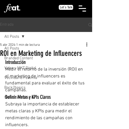
Let´s Talk
Entrada
All Posts
5 abr 2024
1 min de lectura
All Posts
ROI en Marketing de Influencers
Branded Content
Introducción
Video y MKT Digital
Medir el retorno de la inversión (ROI) en 
el marketing de influencers es 
Vecindario Featmia
fundamental para evaluar el éxito de tus 
Back2basics
campañas.
Definir Metas y KPIs Claros
Nuestra sabiduría
Subraya la importancia de establecer 
metas claras y KPIs para medir el 
rendimiento de las campañas con 
influencers.