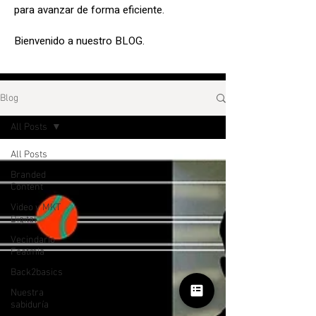
para avanzar de forma eficiente.
Bienvenido a nuestro BLOG.
Blog
All Posts
All Posts
Branded
Content
Video y MKT
Digital
Vecindario
Featmia
Back2basics
Nuestra
sabiduría