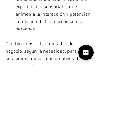
experiencias sensoriales que 
animen a la interacción y potencien 
la relación de las marcas con las 
personas.
Combinamos estas unidades de 
negocio, según la necesidad, para crear 
soluciones únicas, con creatividad, 
generando sinergia que produce un 
trabajo diferenciado y de valor para que 
las marcas con las que trabajamos 
hagan la diferencia.
Ver todo
Entradas recientes