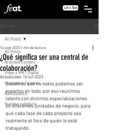
Let´s Talk
Entrada
All Posts
14 sept 2023
1 min de lectura
All Posts
¿Qué significa ser una central de
Branded Content
colaboración?
Video y MKT Digital
Actualizado:
10 oct 2023
Vecindario Featmia
Sabemos que no todos podemos ser 
expertos en todo, por eso reunimos 
Back2basics
talento con distintas especializaciones 
Nuestra sabiduría
en diferentes unidades de negocio, para 
que cada fase de cada proyecto sea 
realmente el foco de quién lo esté 
trabajando.