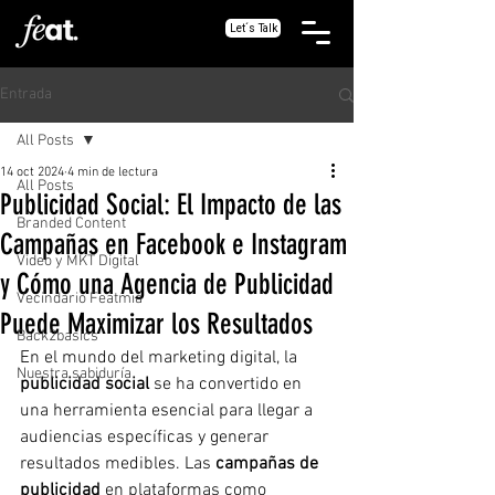
Let´s Talk
Entrada
All Posts
14 oct 2024
4 min de lectura
All Posts
Publicidad Social: El Impacto de las
Branded Content
Campañas en Facebook e Instagram
Video y MKT Digital
y Cómo una Agencia de Publicidad
Vecindario Featmia
Puede Maximizar los Resultados
Back2basics
En el mundo del marketing digital, la 
Nuestra sabiduría
publicidad social
 se ha convertido en 
una herramienta esencial para llegar a 
audiencias específicas y generar 
resultados medibles. Las 
campañas de 
publicidad
 en plataformas como 