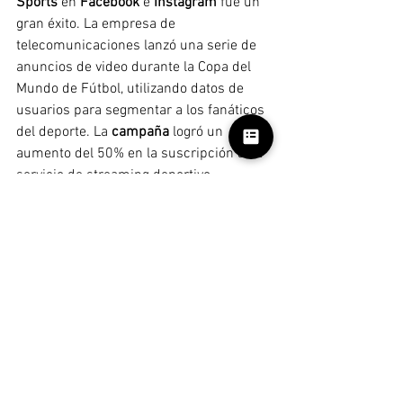
Sports
 en 
Facebook
 e 
Instagram
 fue un 
gran éxito. La empresa de 
telecomunicaciones lanzó una serie de 
anuncios de video durante la Copa del 
Mundo de Fútbol, utilizando datos de 
usuarios para segmentar a los fanáticos 
del deporte. La 
campaña
 logró un 
aumento del 50% en la suscripción a su 
servicio de streaming deportivo.
Campaña Internacional: Always 
#LikeAGirl
A nivel internacional, una de las 
mejores 
campañas de publicidad
 ha sido la de 
"Always" con su movimiento 
#LikeAGirl
. 
Esta 
campaña
 fue lanzada en 
YouTube
 y 
Facebook
, y logró capturar la atención 
global con un mensaje poderoso sobre 
el empoderamiento femenino. La 
campaña
 obtuvo más de 90 millones de 
visualizaciones en 
YouTube
 y cambió la 