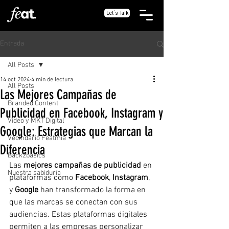
Let´s Talk
Entrada
All Posts
14 oct 2024
4 min de lectura
All Posts
Las Mejores Campañas de
Branded Content
Publicidad en Facebook, Instagram y
Video y MKT Digital
Google: Estrategias que Marcan la
Vecindario Featmia
Diferencia
Back2basics
Las 
mejores campañas de publicidad
 en 
Nuestra sabiduría
plataformas como 
Facebook
, 
Instagram
, 
y 
Google
 han transformado la forma en 
que las marcas se conectan con sus 
audiencias. Estas plataformas digitales 
permiten a las empresas personalizar 