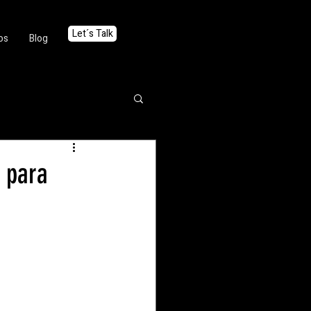
Let´s Talk
os
Blog
 para