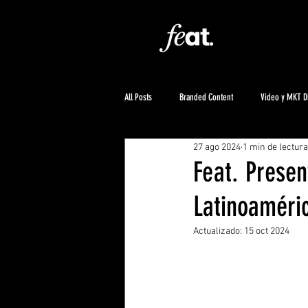
All Posts
Branded Content
Video y MKT Di
27 ago 2024
1 min de lectura
Feat. Prese
Latinoaméric
Actualizado:
15 oct 2024