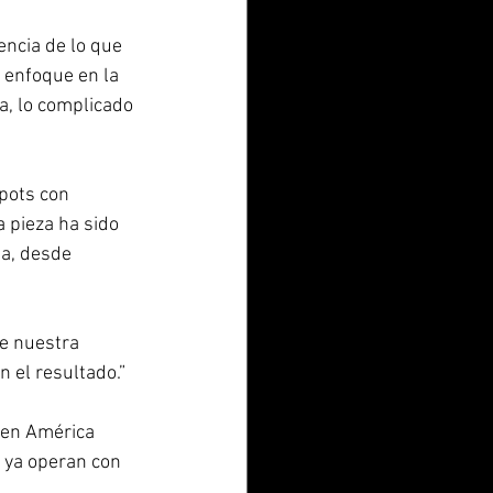
ncia de lo que 
 enfoque en la 
a, lo complicado 
pots con 
a pieza ha sido 
a, desde 
e nuestra 
 el resultado.”
 en América 
 ya operan con 