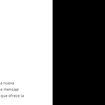
na nueva 
te mensaje 
que ofrece la 