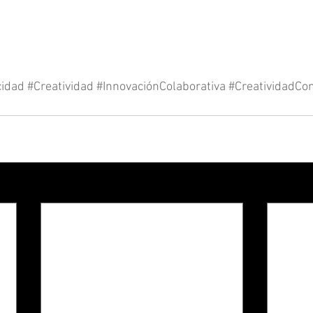
cidad
#Creatividad
#InnovaciónColaborativa
#CreatividadCo