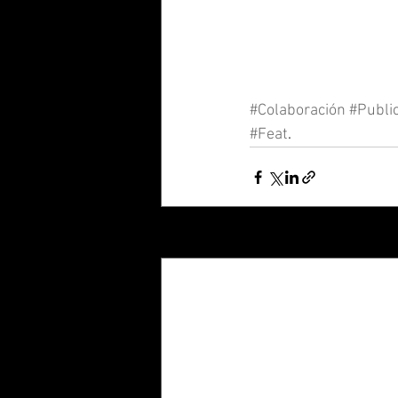
#Colaboración
#Publi
#Feat
.
Entradas recientes