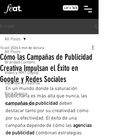
Let´s Talk
Entrada
All Posts
14 oct 2024
6 min de lectura
All Posts
Cómo las Campañas de Publicidad
Branded Content
Creativa Impulsan el Éxito en
Video y MKT Digital
Google y Redes Sociales
Vecindario Featmia
En un mundo donde la saturación 
Back2basics
publicitaria es más alta que nunca, las 
campañas de publicidad
 deben 
Nuestra sabiduría
destacar tanto por su creatividad como 
por su efectividad. El éxito de una 
campaña depende de cómo las 
agencias 
de publicidad
 combinan estrategias 