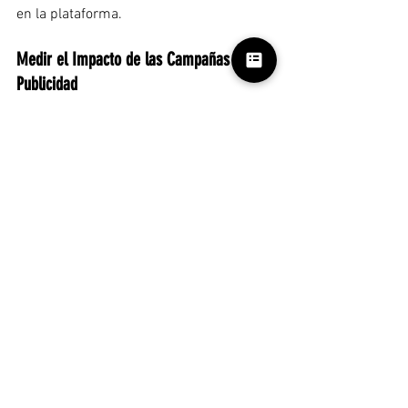
en la plataforma.
Medir el Impacto de las Campañas de 
Publicidad
Para evaluar el éxito de una 
campaña de 
publicidad
, las 
agencias de 
publicidad
 deben monitorear tanto las 
métricas de conversión como las de 
engagement. Las plataformas como 
Google
 y redes 
sociales
 ofrecen 
herramientas avanzadas que permiten a 
las marcas rastrear el rendimiento de 
sus anuncios y ajustar sus estrategias 
en tiempo real.
1. Medición de Conversiones en Google Ads
En 
Google Ads
, las métricas clave 
incluyen la tasa de conversión, el costo 