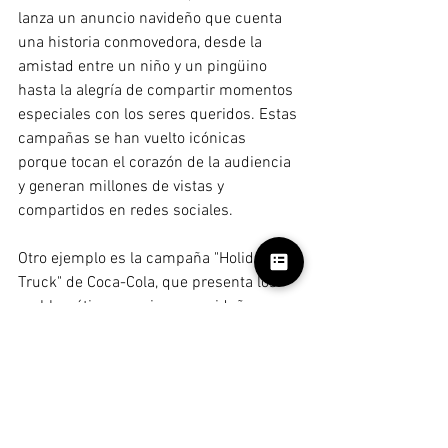
lanza un anuncio navideño que cuenta 
una historia conmovedora, desde la 
amistad entre un niño y un pingüino 
hasta la alegría de compartir momentos 
especiales con los seres queridos. Estas 
campañas se han vuelto icónicas 
porque tocan el corazón de la audiencia 
y generan millones de vistas y 
compartidos en redes sociales.
Otro ejemplo es la campaña "Holiday 
Truck" de Coca-Cola, que presenta los 
emblemáticos camiones navideños 
iluminados. Esta campaña no solo ha 
logrado generar reconocimiento 
instantáneo, sino que también ha 
reforzado la conexión emocional entre la 
marca y la temporada navideña, 