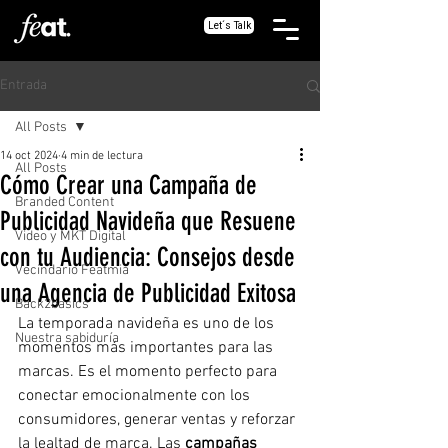
Let´s Talk
Entrada
All Posts
14 oct 2024
4 min de lectura
All Posts
Cómo Crear una Campaña de
Branded Content
Publicidad Navideña que Resuene
Video y MKT Digital
con tu Audiencia: Consejos desde
Vecindario Featmia
una Agencia de Publicidad Exitosa
Back2basics
La temporada navideña es uno de los 
Nuestra sabiduría
momentos más importantes para las 
marcas. Es el momento perfecto para 
conectar emocionalmente con los 
consumidores, generar ventas y reforzar 
la lealtad de marca. Las 
campañas 