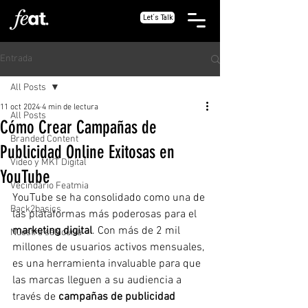
Let´s Talk
Entrada
All Posts
11 oct 2024
4 min de lectura
All Posts
Cómo Crear Campañas de
Branded Content
Publicidad Online Exitosas en
Video y MKT Digital
YouTube
Vecindario Featmia
YouTube se ha consolidado como una de 
Back2basics
las plataformas más poderosas para el 
marketing digital
. Con más de 2 mil 
Nuestra sabiduría
millones de usuarios activos mensuales, 
es una herramienta invaluable para que 
las marcas lleguen a su audiencia a 
través de 
campañas de publicidad 