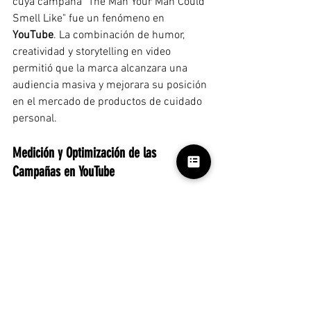
cuya campaña "The Man Your Man Could 
Smell Like" fue un fenómeno en 
YouTube
. La combinación de humor, 
creatividad y storytelling en video 
permitió que la marca alcanzara una 
audiencia masiva y mejorara su posición 
en el mercado de productos de cuidado 
personal.
Medición y Optimización de las 
Campañas en YouTube
Para asegurar el éxito de una 
campaña 
de publicidad en YouTube
, es 
fundamental medir y analizar su 
rendimiento a lo largo del tiempo. Las 
métricas clave incluyen el CTR (Click-
Through Rate), la tasa de visualización y 
el costo por visualización (CPV). Al 